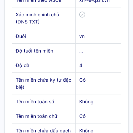
Tên miền theo ASCII
xn--s-qzm.vn
Xác minh chính chủ
(DNS TXT)
Đuôi
vn
Độ tuổi tên miền
...
Độ dài
4
Tên miền chứa ký tự đặc
Có
biệt
Tên miền toàn số
Không
Tên miền toàn chữ
Có
Tên miền chứa dấu gạch
Không