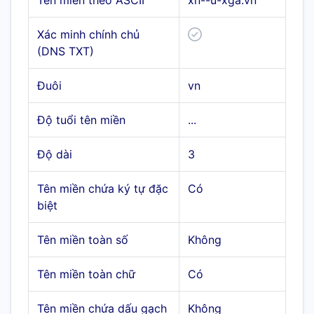
Tên miền theo ASCII
xn--u-xga.vn
Xác minh chính chủ
(DNS TXT)
Đuôi
vn
Độ tuổi tên miền
...
Độ dài
3
Tên miền chứa ký tự đặc
Có
biệt
Tên miền toàn số
Không
Tên miền toàn chữ
Có
Tên miền chứa dấu gạch
Không