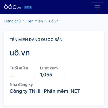
ÒÓO
.vn
BETA
›
›
Trang chủ
Tên miền
uô.vn
TÊN MIỀN ĐANG ĐƯỢC BÁN
uô.vn
Tuổi miền
Lượt xem
...
1,055
Nhà đăng ký
Công ty TNHH Phần mềm iNET