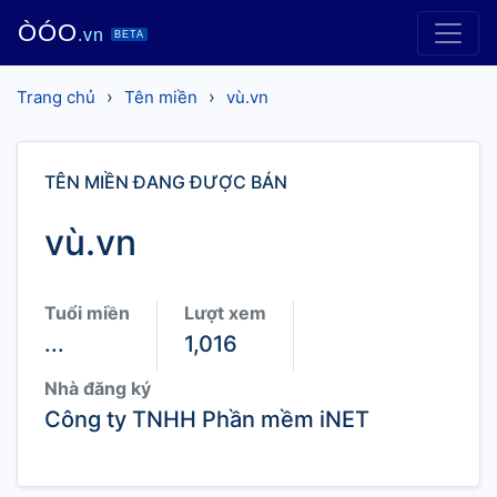
ÒÓO
.vn
BETA
›
›
Trang chủ
Tên miền
vù.vn
TÊN MIỀN ĐANG ĐƯỢC BÁN
vù.vn
Tuổi miền
Lượt xem
...
1,016
Nhà đăng ký
Công ty TNHH Phần mềm iNET