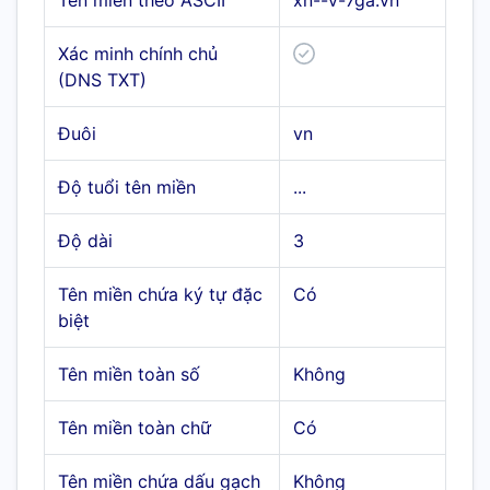
Tên miền theo ASCII
xn--v-7ga.vn
Xác minh chính chủ
(DNS TXT)
Đuôi
vn
Độ tuổi tên miền
...
Độ dài
3
Tên miền chứa ký tự đặc
Có
biệt
Tên miền toàn số
Không
Tên miền toàn chữ
Có
Tên miền chứa dấu gạch
Không