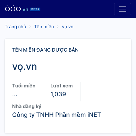
ÒÓO
.vn
BETA
›
›
Trang chủ
Tên miền
vọ.vn
TÊN MIỀN ĐANG ĐƯỢC BÁN
vọ.vn
Tuổi miền
Lượt xem
...
1,039
Nhà đăng ký
Công ty TNHH Phần mềm iNET