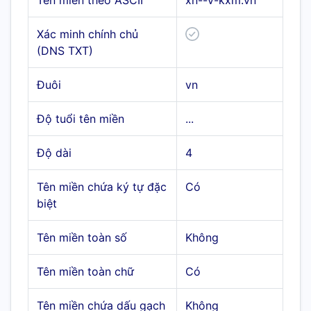
Tên miền theo ASCII
xn--v-kxm.vn
Xác minh chính chủ
(DNS TXT)
Đuôi
vn
Độ tuổi tên miền
...
Độ dài
4
Tên miền chứa ký tự đặc
Có
biệt
Tên miền toàn số
Không
Tên miền toàn chữ
Có
Tên miền chứa dấu gạch
Không