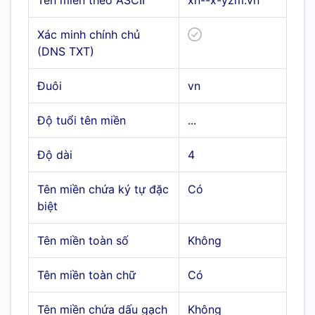
Tên miền theo ASCII
xn--x-yzm.vn
Xác minh chính chủ
(DNS TXT)
Đuôi
vn
Độ tuổi tên miền
...
Độ dài
4
Tên miền chứa ký tự đặc
Có
biệt
Tên miền toàn số
Không
Tên miền toàn chữ
Có
Tên miền chứa dấu gạch
Không