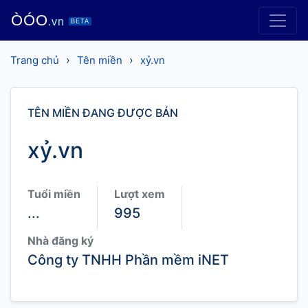
ÒÓO
.vn
BETA
›
›
Trang chủ
Tên miền
xỷ.vn
TÊN MIỀN ĐANG ĐƯỢC BÁN
xỷ.vn
Tuổi miền
Lượt xem
...
995
Nhà đăng ký
Công ty TNHH Phần mềm iNET