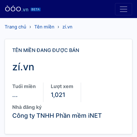
ÒÓO
.vn
BETA
›
›
Trang chủ
Tên miền
zí.vn
TÊN MIỀN ĐANG ĐƯỢC BÁN
zí.vn
Tuổi miền
Lượt xem
...
1,021
Nhà đăng ký
Công ty TNHH Phần mềm iNET