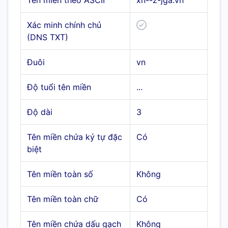
Tên miền theo ASCII
xn--z-jga.vn
Xác minh chính chủ
(DNS TXT)
Đuôi
vn
Độ tuổi tên miền
...
Độ dài
3
Tên miền chứa ký tự đặc
Có
biệt
Tên miền toàn số
Không
Tên miền toàn chữ
Có
Tên miền chứa dấu gạch
Không