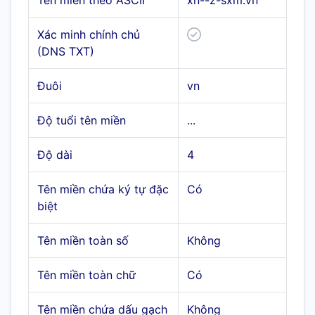
Tên miền theo ASCII
xn--z-sxm.vn
Xác minh chính chủ
(DNS TXT)
Đuôi
vn
Độ tuổi tên miền
...
Độ dài
4
Tên miền chứa ký tự đặc
Có
biệt
Tên miền toàn số
Không
Tên miền toàn chữ
Có
Tên miền chứa dấu gạch
Không