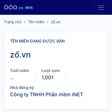
ÒÓO
.vn
BETA
›
›
Trang chủ
Tên miền
zố.vn
TÊN MIỀN ĐANG ĐƯỢC BÁN
zố.vn
Tuổi miền
Lượt xem
...
1,001
Nhà đăng ký
Công ty TNHH Phần mềm iNET