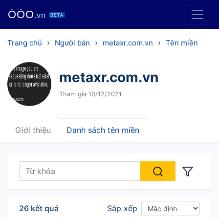
ÒÓO
.vn
BETA
›
›
›
Trang chủ
Người bán
metaxr.com.vn
Tên miền
metaxr.com.vn
Tham gia 10/12/2021
Giới thiệu
Danh sách tên miền
26 kết quả
Sắp xếp