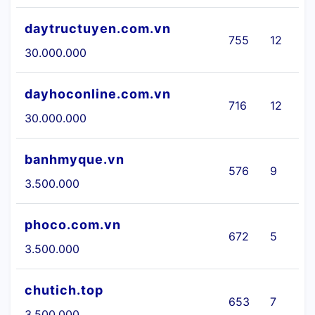
daytructuyen.com.vn
755
12
30.000.000
dayhoconline.com.vn
716
12
30.000.000
banhmyque.vn
576
9
3.500.000
phoco.com.vn
672
5
3.500.000
chutich.top
653
7
3.500.000