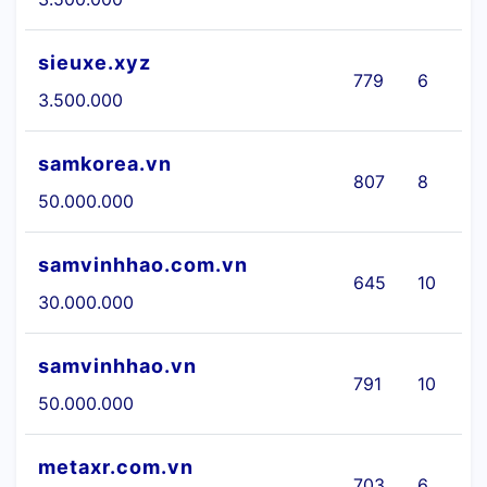
sieuxe.xyz
779
6
3.500.000
samkorea.vn
807
8
50.000.000
samvinhhao.com.vn
645
10
30.000.000
samvinhhao.vn
791
10
50.000.000
metaxr.com.vn
703
6